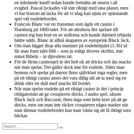
en inledande knuff sedan kunde fortsätta att snurra i all
evighet. Pascal lyckades väl inte riktigt med sina planer, men
vi har honom att tacka för att vi idag kan njuta av spännande
spel vid roulettebordet.
Francois Blanc var en fransman som ägde ett casino i
Hamburg på 1800-talet. För att attrahera fler spelare till
casinot tog han bort en av nollorna och kunde därmed erbjuda
bättre odds. Blanc är alltså skaparen av europeisk Black Jack.
Om man lägger ihop alla nummer på roulettehjulet (1-36) så
får man fram talet 666 – som ju enligt diverse skrifter, inte
minst Bibeln – är djävulens tal.
För de flesta casinospel är det helt ok att dricka och äta snacks
när man spelar. Det gäller dock inte för roulette. Sitter man
hemma och spelar på datorn finns självklart inga regler, men
på ett riktigt casino anses det vara dålig stil att ta med sig en
drink eller en skål med snacks till bordet.
När man spelar roulette på ett riktigt casino är det i princip
obligatoriskt att ge croupieren dricks. I andra spel, såsom
Black Jack och Baccarat, finns inga som helst krav på att ge
dricks, men om man inte räcker croupieren några marker när
man lämnar roulettebordet kan man vänta sig att få riktigt sura
blickar.
Search
Search
for: