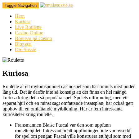
Toggle Navigation
Hem
Kuriosa
Live Roulette
Casino Online
Bonusar på Casino
Bloggen
Om Sussie
Kuriosa
Kuriosa
Roulette är ett mytomspunnet casinospel som har funnits med under
lång tid. Det är därför inte så konstigt att det finns en hel mängd
kuriosa kring detta så populära spel. Spelets utformning, med ett
separat hjul och en minst sagt omfattande insatsplan, har också gett
upphov till en omfattande mytbildning. Här är fem intressanta
kuriositeter kring roulette.
Fransmannen Blaise Pascal var den som uppfann
roulettehjulet. Intressant är att uppfinningen inte var avsedd
för spel om pengar. Pascal ville konstruera ett hjul som med